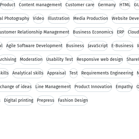
Product
Content management
Customer care
Germany
HTML
GU
tal Photography
Video
Illustration
Media Production
Website Dev
ustomer Relationship Management
Business Economics
ERP
Cloud
al
Agile Software Development
Business
JavaScript
E-Business
Archiving
Moderation
Usability Test
Responsive web design
Share
kills
Analytical skills
Appraisal
Test
Requirements Engineering
change of ideas
Line Management
Product Innovation
Empathy
Q
t
Digital printing
Prepress
Fashion Design