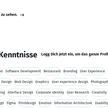
e zu sehen.
Kenntnisse
Logg Dich jetzt ein, um das ganze Prof
on
Software Development
Restaurant
Branding
User Experience
t Design
Web Design
Graphics
User experience design
Photograp
ping
Interface Design
Corporate Identity
User Research
Creativity
ign
Figma
Printdesign
Emotion
Information Architecture
Usabilit