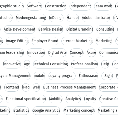
graphic studio
Software
Construction
independent
Team work
C
otoshop
Mediengestaltung
InDesign
Handel
Adobe Illustrator
In
n
Agile Development
Service Design
Digital Branding
Consulting
ng
Image Editing
Employer Brand
Internet Marketing
Marketing
P
am leadership
Innovation
Digital Arts
Concept
Axure
Communica
innovative
Age
Technical Consulting
Professionalism
Help
Con
ecycle Management
mobile
Loyalty program
Enthusiasm
InSight
P
n
Frontend
iPad
Web
Business Process Management
Corporate
ts
Functional specification
Mobility
Analytics
Loyalty
Creative C
keting
Statistics
Google Analytics
Marketing concept
Marketing 