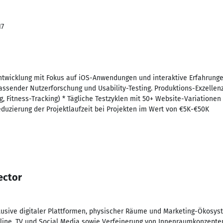
17
twicklung mit Fokus auf iOS-Anwendungen und interaktive Erfahrunge
ssender Nutzerforschung und Usability-Testing. Produktions-Exzellenz
 Fitness-Tracking) * Tägliche Testzyklen mit 50+ Website-Variationen *
eduzierung der Projektlaufzeit bei Projekten im Wert von €5K-€50K
ector
usive digitaler Plattformen, physischer Räume und Marketing-Ökosyst
nline, TV und Social Media sowie Verfeinerung von Innenraumkonzepten