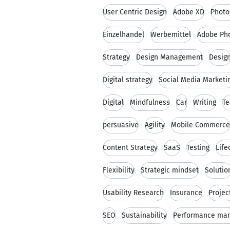
User Centric Design
Adobe XD
Photo
Einzelhandel
Werbemittel
Adobe Ph
Strategy
Design Management
Desig
Digital strategy
Social Media Marketi
Digital
Mindfulness
Car
Writing
Te
persuasive
Agility
Mobile Commerce
Content Strategy
SaaS
Testing
Lif
Flexibility
Strategic mindset
Solutio
Usability Research
Insurance
Projec
SEO
Sustainability
Performance mar