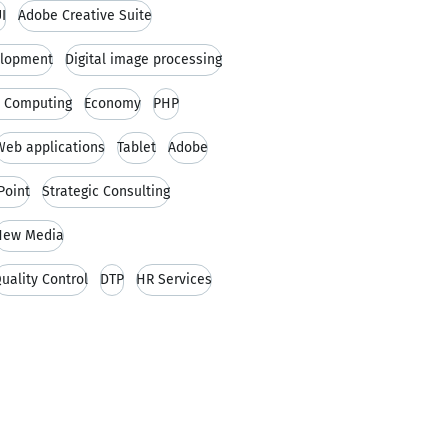
I
Adobe Creative Suite
elopment
Digital image processing
 Computing
Economy
PHP
Web applications
Tablet
Adobe
Point
Strategic Consulting
New Media
uality Control
DTP
HR Services