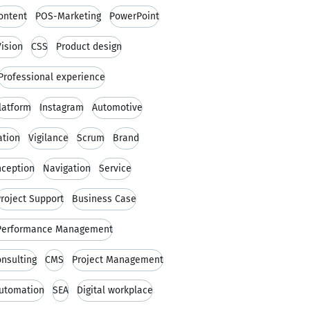
ontent
POS-Marketing
PowerPoint
Vision
CSS
Product design
Professional experience
latform
Instagram
Automotive
tion
Vigilance
Scrum
Brand
ception
Navigation
Service
roject Support
Business Case
 Performance Management
onsulting
CMS
Project Management
automation
SEA
Digital workplace