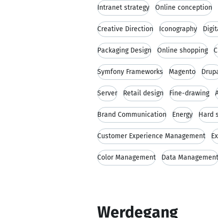
Intranet strategy
Online conception
Creative Direction
Iconography
Digi
Packaging Design
Online shopping
C
Symfony Frameworks
Magento
Drup
Server
Retail design
Fine-drawing
Brand Communication
Energy
Hard s
Customer Experience Management
Ex
Color Management
Data Managemen
Werdegang