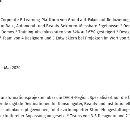
r
orporate E-Learning-Plattform von Grund auf. Fokus auf Reduzierung
 in Bau-, Automobil- und Beauty-Sektoren. Messbare Ergebnisse: * De
emos * Training-Abschlussraten von 34% auf 67% gesteigert * Design
* Team von 4 Designern und 3 Entwicklern bei Projekten im Wert von €
7 - Mai 2020
Transformationsprojekten über die DACH-Region. Spezialisiert auf die
nde digitale Destinationen für Konsumgüter, Beauty und institutionel
assadenkonzept gewonnen, führte zu kompletter Store-Neugestaltung 
ler kultureller Anpassung umgesetzt * Teams von 3-5 Designern und 2-3