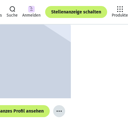
Stellenanzeige schalten
ts
Suche
Anmelden
Produkte
anzes Profil ansehen