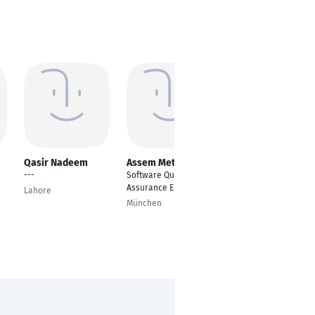
Qasir Nadeem
Assem Metwally
Ashwini Upadhyay
---
Software Quality
Software Quality
Assurance Engineer
Assurance Engineer
Lahore
München
Bangalore