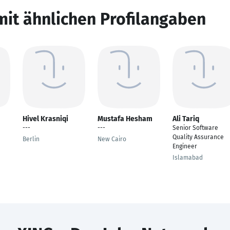
mit ähnlichen Profilangaben
Hivel Krasniqi
Mustafa Hesham
Ali Tariq
---
---
Senior Software
Quality Assurance
Berlin
New Cairo
Engineer
Islamabad