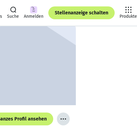
Stellenanzeige schalten
ts
Suche
Anmelden
Produkte
anzes Profil ansehen