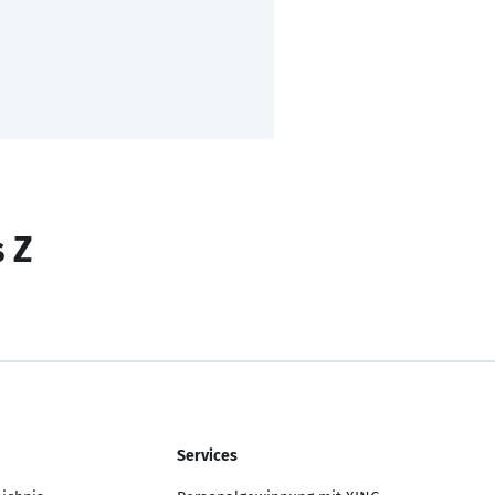
s Z
Services