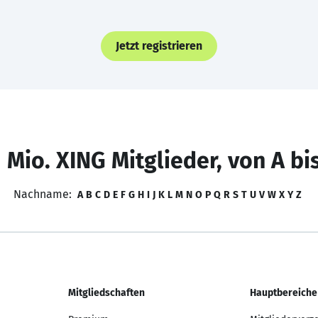
Jetzt registrieren
 Mio. XING Mitglieder, von A bi
Nachname:
A
B
C
D
E
F
G
H
I
J
K
L
M
N
O
P
Q
R
S
T
U
V
W
X
Y
Z
Mitgliedschaften
Hauptbereiche