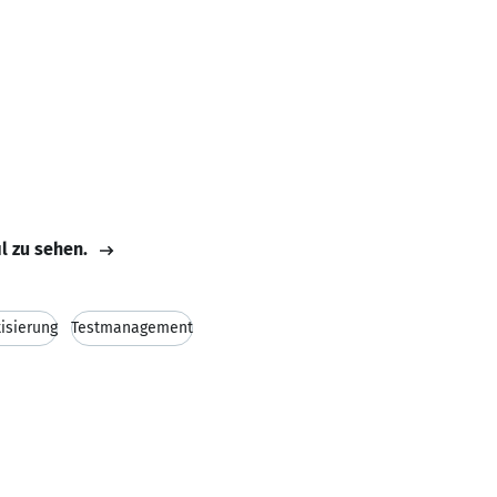
il zu sehen.
isierung
Testmanagement