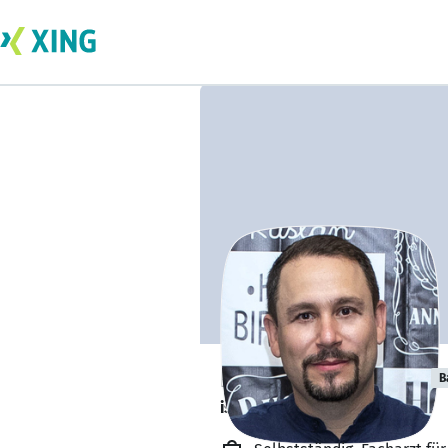
Ruslan Muntean
B
ist offen für Projekte. 🔎