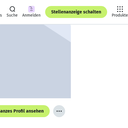
Stellenanzeige schalten
ts
Suche
Anmelden
Produkte
anzes Profil ansehen