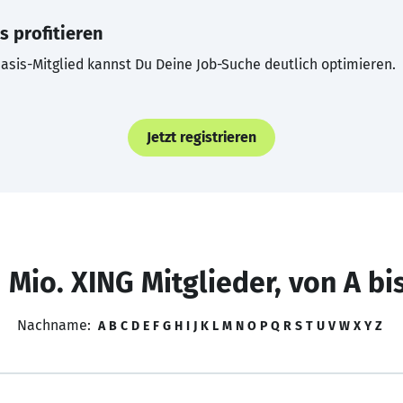
s profitieren
asis-Mitglied kannst Du Deine Job-Suche deutlich optimieren.
Jetzt registrieren
 Mio. XING Mitglieder, von A bi
Nachname:
A
B
C
D
E
F
G
H
I
J
K
L
M
N
O
P
Q
R
S
T
U
V
W
X
Y
Z