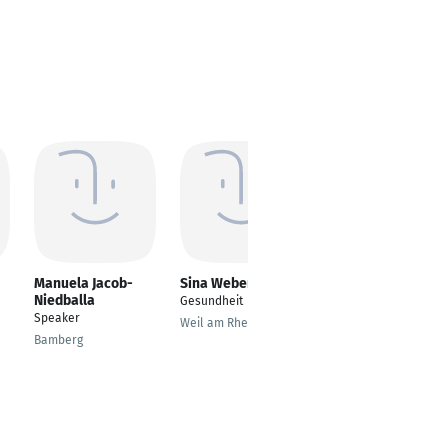
Manuela Jacob-
Sina Weber
Patrycja Willert
Niedballa
Gesundheit
Fachärztin für
Speaker
Arbeitsmedizin
Weil am Rhein
Bamberg
Eching am Ammersee