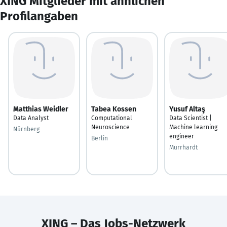
XING Mitglieder mit ähnlichen
Profilangaben
Matthias Weidler
Tabea Kossen
Yusuf Altaş
Data Analyst
Computational
Data Scientist |
Neuroscience
Machine learning
Nürnberg
engineer
Berlin
Murrhardt
XING – Das Jobs-Netzwerk