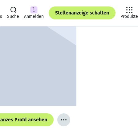
Stellenanzeige schalten
ts
Suche
Anmelden
Produkte
anzes Profil ansehen