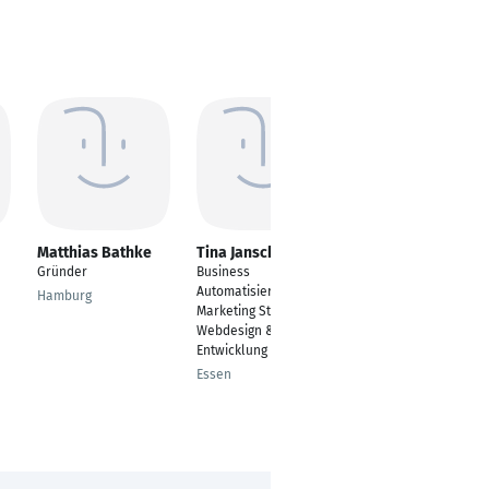
Matthias Bathke
Tina Janscheidt
Stephan Schnitzer
Gründer
Business
Geschäftsführer
Automatisierung |
Hamburg
Viersen
Marketing Strategie |
Webdesign &
Entwicklung
Essen