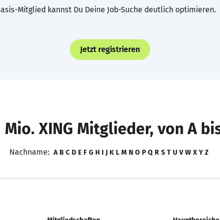
asis-Mitglied kannst Du Deine Job-Suche deutlich optimieren.
Jetzt registrieren
 Mio. XING Mitglieder, von A bi
Nachname:
A
B
C
D
E
F
G
H
I
J
K
L
M
N
O
P
Q
R
S
T
U
V
W
X
Y
Z