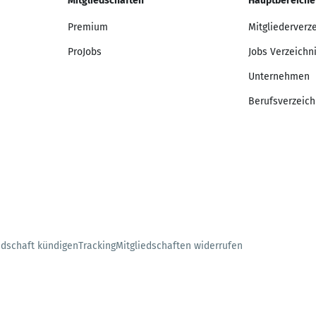
Mitgliedschaften
Hauptbereiche
Premium
Mitgliederverz
ProJobs
Jobs Verzeichn
Unternehmen
Berufsverzeich
edschaft kündigen
Tracking
Mitgliedschaften widerrufen