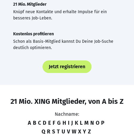
21 Mio. Mitglieder
Knüpf neue Kontakte und erhalte Impulse für ein
besseres Job-Leben.
Kostenlos profitieren
Schon als Basis-Mitglied kannst Du Deine Job-Suche
deutlich optimieren.
Jetzt registrieren
21 Mio. XING Mitglieder, von A bis Z
Nachname:
A
B
C
D
E
F
G
H
I
J
K
L
M
N
O
P
Q
R
S
T
U
V
W
X
Y
Z