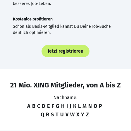
besseres Job-Leben.
Kostenlos profitieren
Schon als Basis-Mitglied kannst Du Deine Job-Suche
deutlich optimieren.
Jetzt registrieren
21 Mio. XING Mitglieder, von A bis Z
Nachname:
A
B
C
D
E
F
G
H
I
J
K
L
M
N
O
P
Q
R
S
T
U
V
W
X
Y
Z