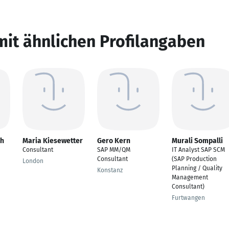
mit ähnlichen Profilangaben
ah
Maria Kiesewetter
Gero Kern
Murali Sompalli
Consultant
SAP MM/QM
IT Analyst SAP SCM
Consultant
(SAP Production
London
Planning / Quality
Konstanz
Management
Consultant)
Furtwangen