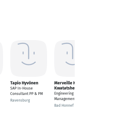
Tapio Hyvönen
Merveille Kanema
Mohana Divvela
Kwatatshey
SAP In-House
SAP Entwickler
Engineering
Consultant PP & PM
Stuttgart
Management
Ravensburg
Bad Honnef