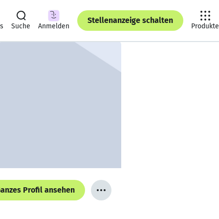
Stellenanzeige schalten
ts
Suche
Anmelden
Produkte
anzes Profil ansehen