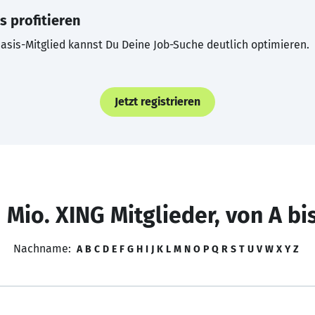
s profitieren
asis-Mitglied kannst Du Deine Job-Suche deutlich optimieren.
Jetzt registrieren
 Mio. XING Mitglieder, von A bi
Nachname:
A
B
C
D
E
F
G
H
I
J
K
L
M
N
O
P
Q
R
S
T
U
V
W
X
Y
Z