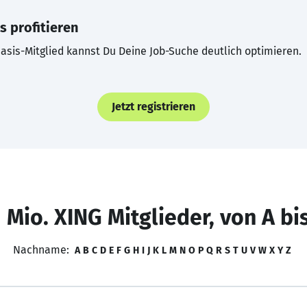
s profitieren
asis-Mitglied kannst Du Deine Job-Suche deutlich optimieren.
Jetzt registrieren
 Mio. XING Mitglieder, von A bi
Nachname:
A
B
C
D
E
F
G
H
I
J
K
L
M
N
O
P
Q
R
S
T
U
V
W
X
Y
Z