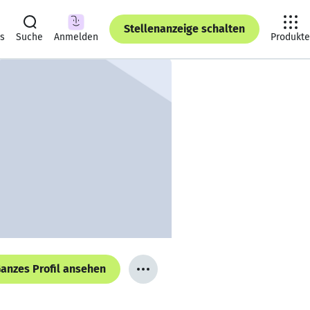
Stellenanzeige schalten
ts
Suche
Anmelden
Produkte
anzes Profil ansehen