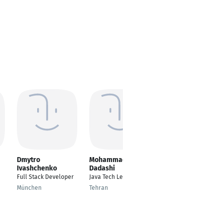
Dmytro
Mohammad
Philipp Wilke
Ivashchenko
Dadashi
Softwareentwickler
Full Stack Developer
Java Tech Lead
Aachen
München
Tehran