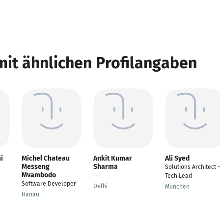
mit ähnlichen Profilangaben
i
Michel Chateau
Ankit Kumar
Ali Syed
Messeng
Sharma
Solutions Architect -
Mvambodo
---
Tech Lead
Software Developer
Delhi
München
Hanau