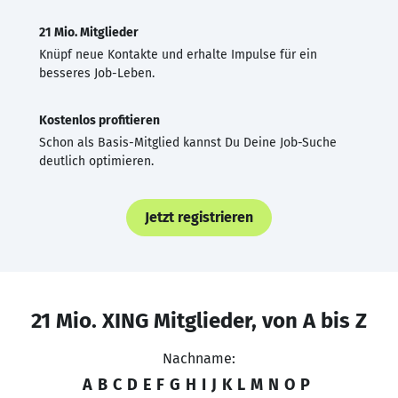
21 Mio. Mitglieder
Knüpf neue Kontakte und erhalte Impulse für ein
besseres Job-Leben.
Kostenlos profitieren
Schon als Basis-Mitglied kannst Du Deine Job-Suche
deutlich optimieren.
Jetzt registrieren
21 Mio. XING Mitglieder, von A bis Z
Nachname:
A
B
C
D
E
F
G
H
I
J
K
L
M
N
O
P