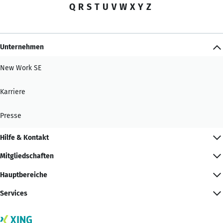
Q
R
S
T
U
V
W
X
Y
Z
Unternehmen
New Work SE
Karriere
Presse
Hilfe & Kontakt
Mitgliedschaften
Hauptbereiche
Services