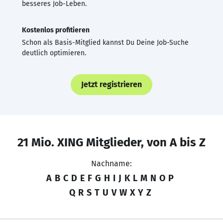
besseres Job-Leben.
Kostenlos profitieren
Schon als Basis-Mitglied kannst Du Deine Job-Suche
deutlich optimieren.
Jetzt registrieren
21 Mio. XING Mitglieder, von A bis Z
Nachname:
A
B
C
D
E
F
G
H
I
J
K
L
M
N
O
P
Q
R
S
T
U
V
W
X
Y
Z