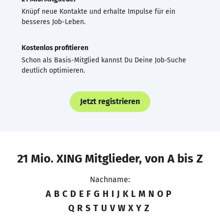
Knüpf neue Kontakte und erhalte Impulse für ein
besseres Job-Leben.
Kostenlos profitieren
Schon als Basis-Mitglied kannst Du Deine Job-Suche
deutlich optimieren.
Jetzt registrieren
21 Mio. XING Mitglieder, von A bis Z
Nachname:
A
B
C
D
E
F
G
H
I
J
K
L
M
N
O
P
Q
R
S
T
U
V
W
X
Y
Z