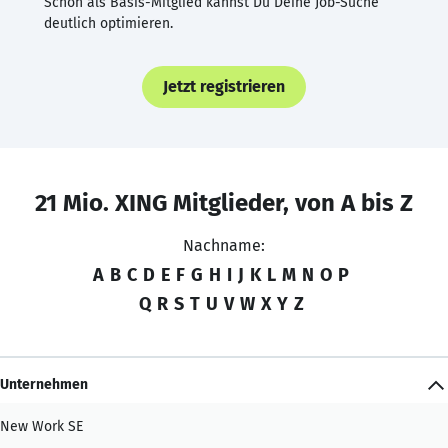
Schon als Basis-Mitglied kannst Du Deine Job-Suche
deutlich optimieren.
Jetzt registrieren
21 Mio. XING Mitglieder, von A bis Z
Nachname:
A
B
C
D
E
F
G
H
I
J
K
L
M
N
O
P
Q
R
S
T
U
V
W
X
Y
Z
Unternehmen
New Work SE