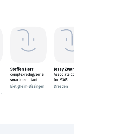
Steffen Herr
Jessy Zwanzig
Michael Beume
complexredugyzer &
Associate Consultant
Senior IT Business
smartconsultant
for M365
Consultant
Bietigheim-Bissingen
Dresden
Düsseldorf
n,