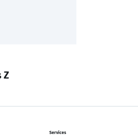
s Z
Services