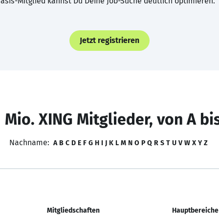
asis-Mitglied kannst Du Deine Job-Suche deutlich optimieren.
Jetzt registrieren
 Mio. XING Mitglieder, von A bi
Nachname:
A
B
C
D
E
F
G
H
I
J
K
L
M
N
O
P
Q
R
S
T
U
V
W
X
Y
Z
Mitgliedschaften
Hauptbereiche