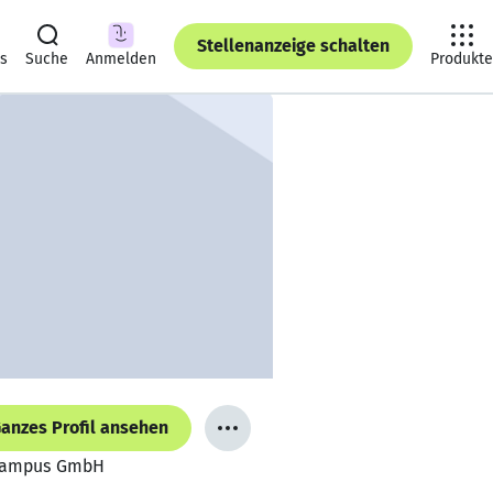
Stellenanzeige schalten
ts
Suche
Anmelden
Produkte
anzes Profil ansehen
rcampus GmbH