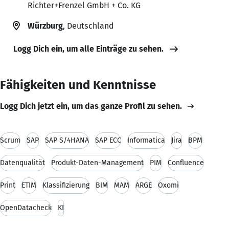
Richter+Frenzel GmbH + Co. KG
Würzburg
, Deutschland
Logg Dich ein, um alle Einträge zu sehen.
Fähigkeiten und Kenntnisse
Logg Dich jetzt ein, um das ganze Profil zu sehen.
Scrum
SAP
SAP S/4HANA
SAP ECC
Informatica
Jira
BPM
Datenqualität
Produkt-Daten-Management
PIM
Confluence
Print
ETIM
Klassifizierung
BIM
MAM
ARGE
Oxomi
OpenDatacheck
KI