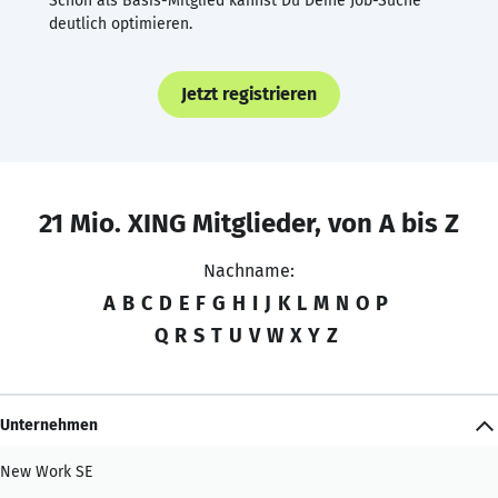
Schon als Basis-Mitglied kannst Du Deine Job-Suche
deutlich optimieren.
Jetzt registrieren
21 Mio. XING Mitglieder, von A bis Z
Nachname:
A
B
C
D
E
F
G
H
I
J
K
L
M
N
O
P
Q
R
S
T
U
V
W
X
Y
Z
Unternehmen
New Work SE