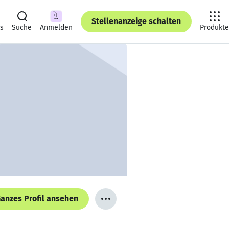
Stellenanzeige schalten
ts
Suche
Anmelden
Produkte
anzes Profil ansehen