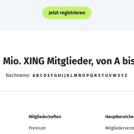
Jetzt registrieren
 Mio. XING Mitglieder, von A bi
Nachname:
A
B
C
D
E
F
G
H
I
J
K
L
M
N
O
P
Q
R
S
T
U
V
W
X
Y
Z
Mitgliedschaften
Hauptbereiche
Premium
Mitgliederverz