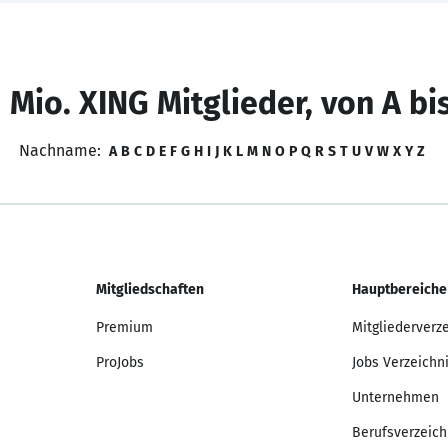
 Mio. XING Mitglieder, von A bi
Nachname:
A
B
C
D
E
F
G
H
I
J
K
L
M
N
O
P
Q
R
S
T
U
V
W
X
Y
Z
Mitgliedschaften
Hauptbereiche
Premium
Mitgliederverz
ProJobs
Jobs Verzeichn
Unternehmen
Berufsverzeich