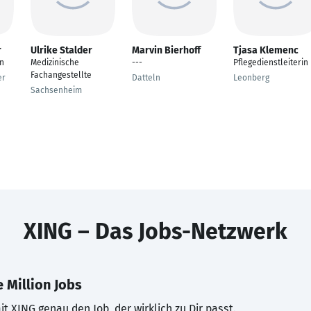
r
Ulrike Stalder
Marvin Bierhoff
Tjasa Klemenc
in
Medizinische
---
Pflegedienstleiterin
Fachangestellte
er
Datteln
Leonberg
Sachsenheim
XING – Das Jobs-Netzwerk
 Million Jobs
t XING genau den Job, der wirklich zu Dir passt.