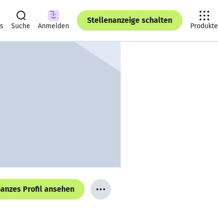
Stellenanzeige schalten
ts
Suche
Anmelden
Produkte
anzes Profil ansehen