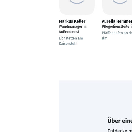
Markus Keller
Aurelia Hemme
Wundmanager im
Pflegedienstleiter
Außendienst
Pfaffenhofen an d
Eichstetten am
Ilm
Kaiserstuhl
Über eine
Entdecke mi