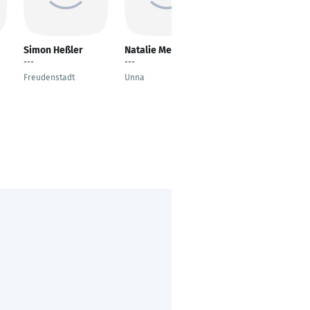
Simon Heßler
Natalie Meier
Michael Christ
---
---
Stellvertretender
Pflegedirektor
Freudenstadt
Unna
Roth