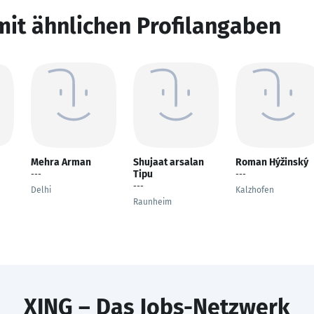
mit ähnlichen Profilangaben
Mehra Arman
Shujaat arsalan
Roman Hýžinský
Tipu
---
---
---
Delhi
Kalzhofen
Raunheim
XING – Das Jobs-Netzwerk