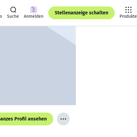
Stellenanzeige schalten
ts
Suche
Anmelden
Produkte
anzes Profil ansehen