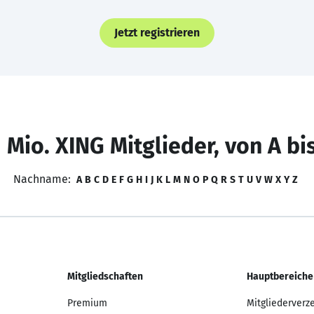
Jetzt registrieren
 Mio. XING Mitglieder, von A bi
Nachname:
A
B
C
D
E
F
G
H
I
J
K
L
M
N
O
P
Q
R
S
T
U
V
W
X
Y
Z
Mitgliedschaften
Hauptbereiche
Premium
Mitgliederverz