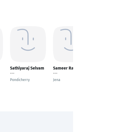
Sathiyaraj Selvam
Sameer Ranjan
Kunal Verma
---
---
---
Pondicherry
Jena
New Delhi