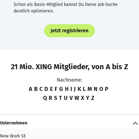
Schon als Basis-Mitglied kannst Du Deine Job-Suche
deutlich optimieren.
Jetzt registrieren
21 Mio. XING Mitglieder, von A bis Z
Nachname:
A
B
C
D
E
F
G
H
I
J
K
L
M
N
O
P
Q
R
S
T
U
V
W
X
Y
Z
Unternehmen
New Work SE