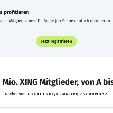
s profitieren
asis-Mitglied kannst Du Deine Job-Suche deutlich optimieren.
Jetzt registrieren
 Mio. XING Mitglieder, von A bi
Nachname:
A
B
C
D
E
F
G
H
I
J
K
L
M
N
O
P
Q
R
S
T
U
V
W
X
Y
Z