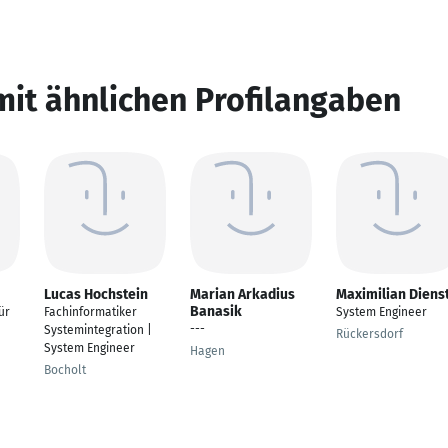
mit ähnlichen Profilangaben
Lucas Hochstein
Marian Arkadius
Maximilian Dienst
Banasik
ür
Fachinformatiker
System Engineer
---
Systemintegration |
Rückersdorf
System Engineer
Hagen
Bocholt