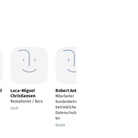
l
Luca-Miguel
Robert Antal Nikic
Kai Wiencke
Christiansen
Mitarbeiter
Fachinformatiker
Rezeptionist / Büro
Kundenbetreuung,
Systemintegration
betrieblicher
Leck
Hamburg
Datenschutzbeauftrag
ter
Essen