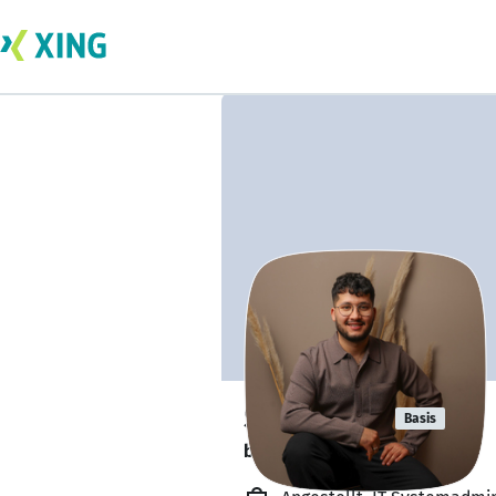
Safi Sidiqi
Basis
bildet sich zurzeit weiter. 🎓