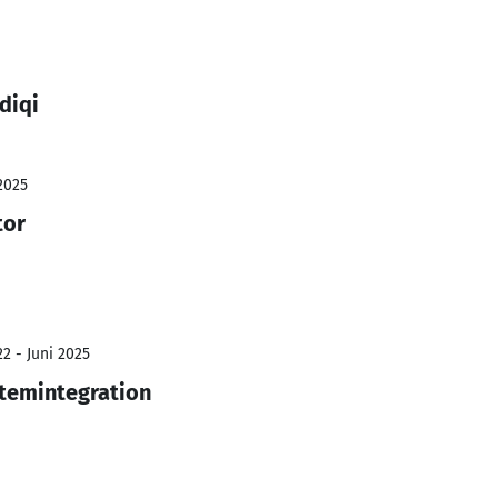
diqi
2025
tor
2 - Juni 2025
temintegration