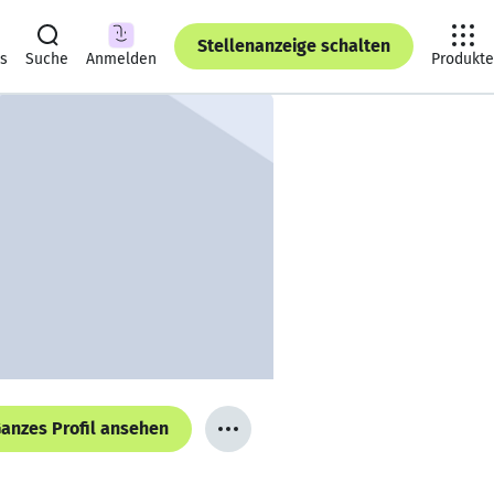
Stellenanzeige schalten
ts
Suche
Anmelden
Produkte
anzes Profil ansehen