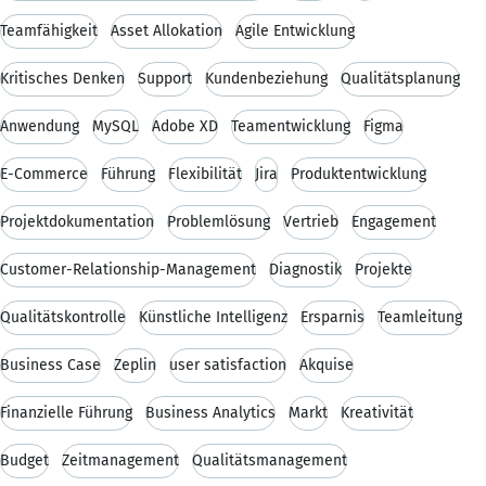
Teamfähigkeit
Asset Allokation
Agile Entwicklung
Kritisches Denken
Support
Kundenbeziehung
Qualitätsplanung
Anwendung
MySQL
Adobe XD
Teamentwicklung
Figma
E-Commerce
Führung
Flexibilität
Jira
Produktentwicklung
Projektdokumentation
Problemlösung
Vertrieb
Engagement
Customer-Relationship-Management
Diagnostik
Projekte
Qualitätskontrolle
Künstliche Intelligenz
Ersparnis
Teamleitung
Business Case
Zeplin
user satisfaction
Akquise
Finanzielle Führung
Business Analytics
Markt
Kreativität
Budget
Zeitmanagement
Qualitätsmanagement