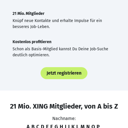
21 Mio. Mitglieder
Knüpf neue Kontakte und erhalte Impulse für ein
besseres Job-Leben.
Kostenlos profitieren
Schon als Basis-Mitglied kannst Du Deine Job-Suche
deutlich optimieren.
Jetzt registrieren
21 Mio. XING Mitglieder, von A bis Z
Nachname:
A
B
C
D
E
F
G
H
I
J
K
L
M
N
O
P