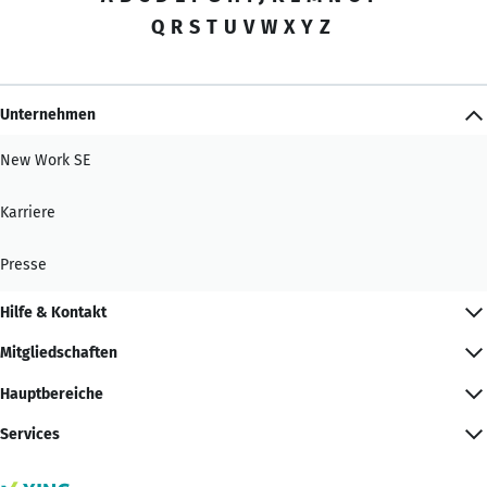
Q
R
S
T
U
V
W
X
Y
Z
Unternehmen
New Work SE
Karriere
Presse
Hilfe & Kontakt
Mitgliedschaften
Hauptbereiche
Services