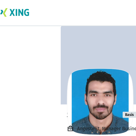
Saher El Ashri
Basis
Angestellt, Manager Busin