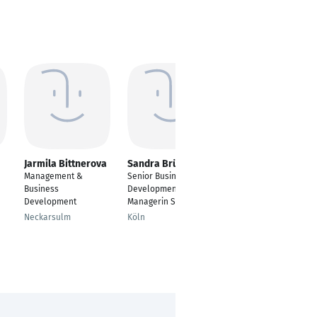
Jarmila Bittnerova
Sandra Brück
Kristina Reineke
Management &
Senior Business
Business
Business
Development
Development
Development
Managerin Süßware
Managerin Sales and
Retail International
Neckarsulm
Köln
Paderborn