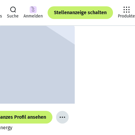
Stellenanzeige schalten
ts
Suche
Anmelden
Produkte
anzes Profil ansehen
Energy