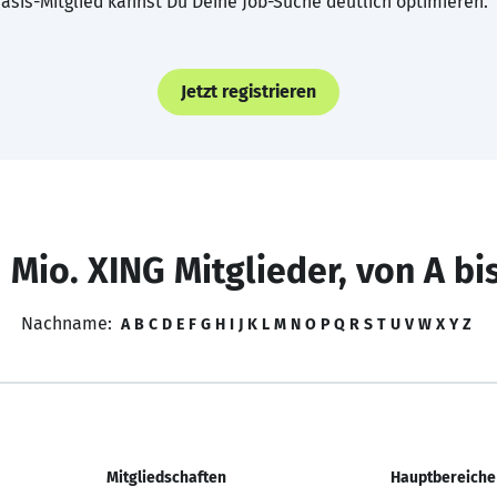
asis-Mitglied kannst Du Deine Job-Suche deutlich optimieren.
Jetzt registrieren
 Mio. XING Mitglieder, von A bi
Nachname:
A
B
C
D
E
F
G
H
I
J
K
L
M
N
O
P
Q
R
S
T
U
V
W
X
Y
Z
Mitgliedschaften
Hauptbereiche