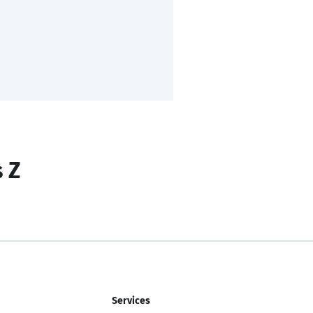
s Z
Services