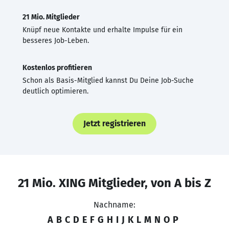
21 Mio. Mitglieder
Knüpf neue Kontakte und erhalte Impulse für ein
besseres Job-Leben.
Kostenlos profitieren
Schon als Basis-Mitglied kannst Du Deine Job-Suche
deutlich optimieren.
Jetzt registrieren
21 Mio. XING Mitglieder, von A bis Z
Nachname:
A
B
C
D
E
F
G
H
I
J
K
L
M
N
O
P