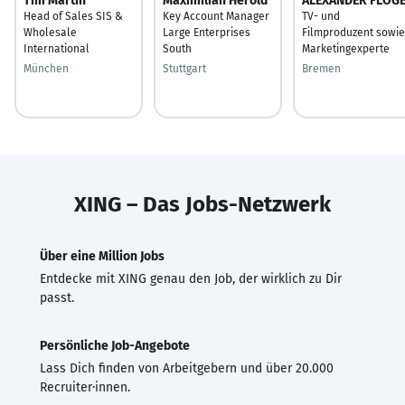
Tim Martin
Maximilian Herold
ALEXANDER FLÖG
Head of Sales SIS &
Key Account Manager
TV- und
Wholesale
Large Enterprises
Filmproduzent sowie
International
South
Marketingexperte
München
Stuttgart
Bremen
XING – Das Jobs-Netzwerk
Über eine Million Jobs
Entdecke mit XING genau den Job, der wirklich zu Dir
passt.
Persönliche Job-Angebote
Lass Dich finden von Arbeitgebern und über 20.000
Recruiter·innen.