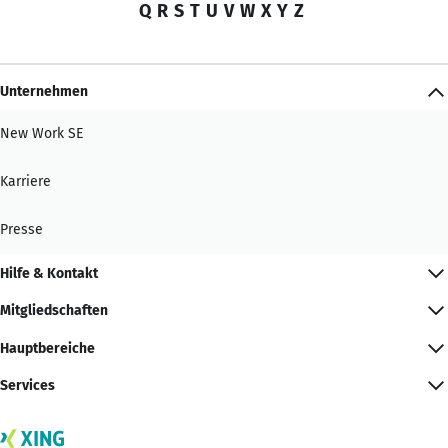
Q
R
S
T
U
V
W
X
Y
Z
Unternehmen
New Work SE
Karriere
Presse
Hilfe & Kontakt
Mitgliedschaften
Hauptbereiche
Services