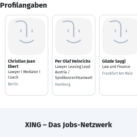
Profilangaben
Christian Juan
Per Olaf Heinrichs
Gözde Saygi
Ebert
Lawyer Leasing Lead
Law and Finance
Lawyer I Mediator I
Austria /
Frankfurt Am Main
Coach
Syndikusrechtsanwalt
Berlin
Hamburg
XING – Das Jobs-Netzwerk