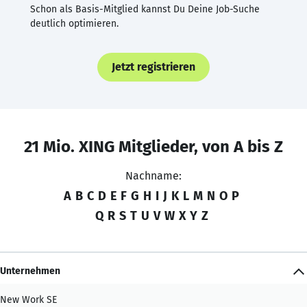
Schon als Basis-Mitglied kannst Du Deine Job-Suche
deutlich optimieren.
Jetzt registrieren
21 Mio. XING Mitglieder, von A bis Z
Nachname:
A
B
C
D
E
F
G
H
I
J
K
L
M
N
O
P
Q
R
S
T
U
V
W
X
Y
Z
Unternehmen
New Work SE