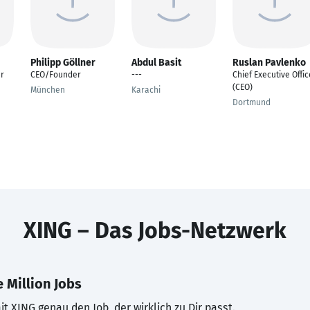
Philipp Göllner
Abdul Basit
Ruslan Pavlenko
r
CEO/Founder
---
Chief Executive Offic
(CEO)
München
Karachi
Dortmund
XING – Das Jobs-Netzwerk
 Million Jobs
t XING genau den Job, der wirklich zu Dir passt.