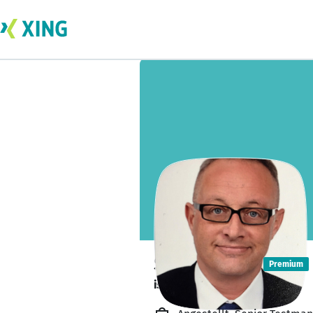
Salim Salim
Premium
ist offen für Projekte. 🔎