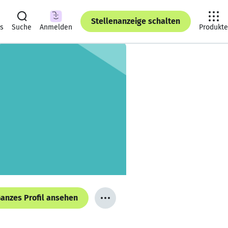
Stellenanzeige schalten
ts
Suche
Anmelden
Produkte
anzes Profil ansehen