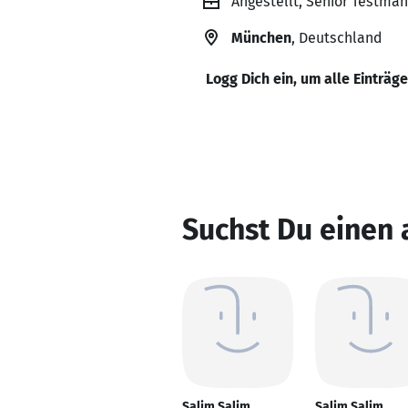
Angestellt, Senior Testma
München
, Deutschland
Logg Dich ein, um alle Einträg
Suchst Du einen 
Salim Salim
Salim Salim