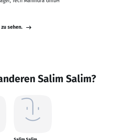
nager, Tech Mahindra GmbH
e zu sehen.
anderen Salim Salim?
Salim Salim