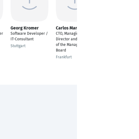
Georg Kromer
Carlos Manuel
Adda Hansen
er
Software Developer /
CTO, Managing
Consultant Manager
IT-Consultant
Director and Member
Hamburg
of the Management
Stuttgart
Board
Frankfurt