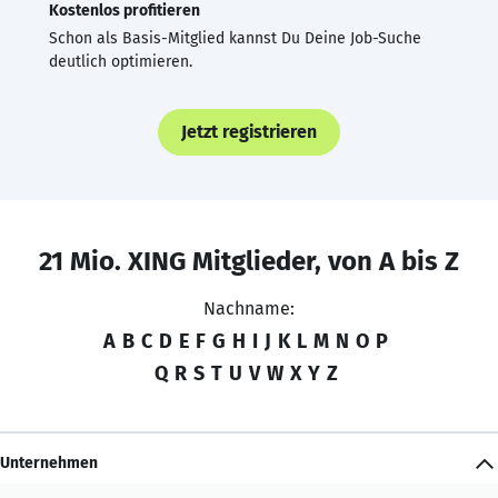
Kostenlos profitieren
Schon als Basis-Mitglied kannst Du Deine Job-Suche
deutlich optimieren.
Jetzt registrieren
21 Mio. XING Mitglieder, von A bis Z
Nachname:
A
B
C
D
E
F
G
H
I
J
K
L
M
N
O
P
Q
R
S
T
U
V
W
X
Y
Z
Unternehmen