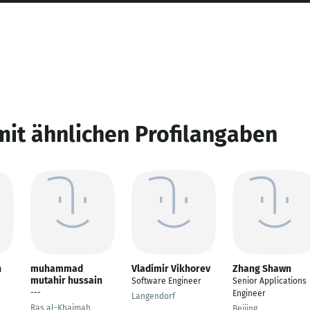
mit ähnlichen Profilangaben
h
muhammad
Vladimir Vikhorev
Zhang Shawn
mutahir hussain
Software Engineer
Senior Applications
---
Engineer
Langendorf
Ras al-Khaimah
Beijing