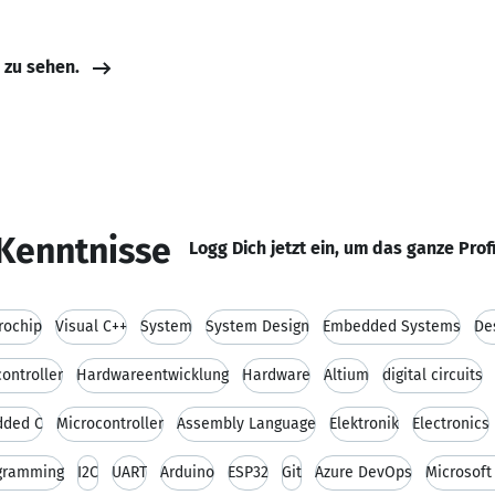
e zu sehen.
Kenntnisse
Logg Dich jetzt ein, um das ganze Prof
rochip
Visual C++
System
System Design
Embedded Systems
De
ontroller
Hardwareentwicklung
Hardware
Altium
digital circuits
ded C
Microcontroller
Assembly Language
Elektronik
Electronics
ogramming
I2C
UART
Arduino
ESP32
Git
Azure DevOps
Microsoft