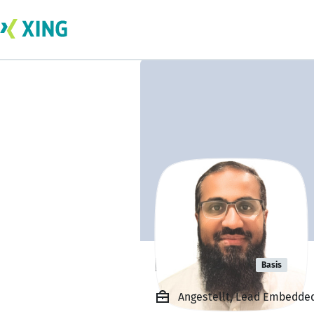
Rafeeq P.K
Basis
Angestellt, Lead Embedded 