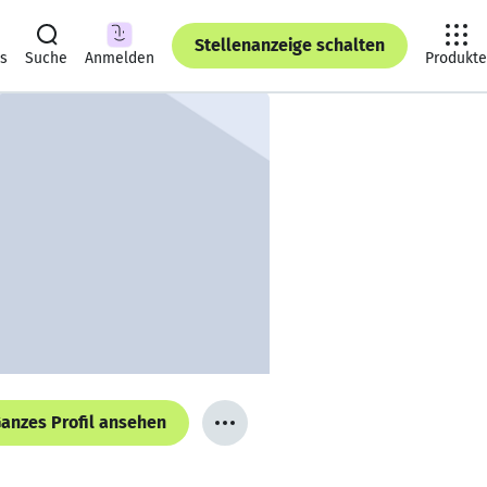
Stellenanzeige schalten
ts
Suche
Anmelden
Produkte
anzes Profil ansehen