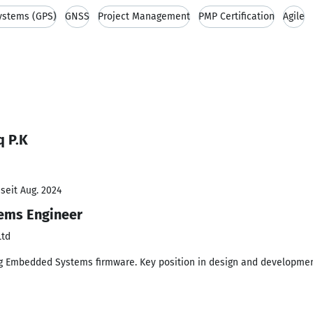
Systems (GPS)
GNSS
Project Management
PMP Certification
Agile
q P.K
seit Aug. 2024
ems Engineer
Ltd
g Embedded Systems firmware. Key position in design and development