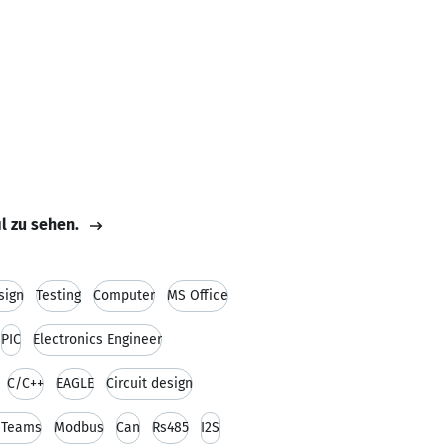
il zu sehen.
sign
Testing
Computer
MS Office
PIC
Electronics Engineer
C/C++
EAGLE
Circuit design
 Teams
Modbus
Can
Rs485
I2S