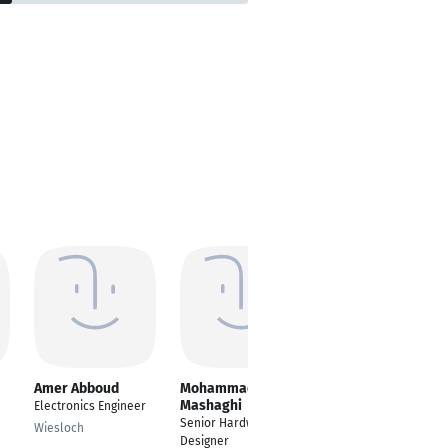
Amer Abboud
Mohammad
Stefan Gebhardt
Mashaghi
Electronics Engineer
Entwicklung
Senior Hardware
Elektrotechnik
Wiesloch
Designer
Hamburg