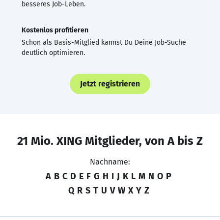
besseres Job-Leben.
Kostenlos profitieren
Schon als Basis-Mitglied kannst Du Deine Job-Suche
deutlich optimieren.
Jetzt registrieren
21 Mio. XING Mitglieder, von A bis Z
Nachname:
A
B
C
D
E
F
G
H
I
J
K
L
M
N
O
P
Q
R
S
T
U
V
W
X
Y
Z