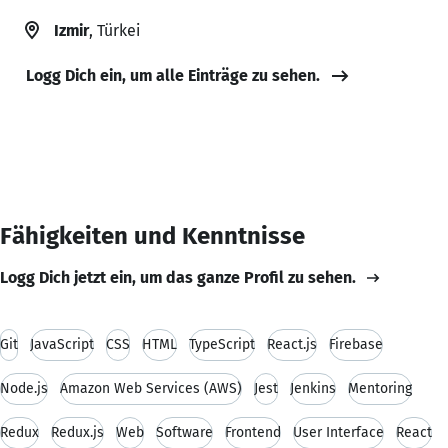
Izmir
, Türkei
Logg Dich ein, um alle Einträge zu sehen.
Fähigkeiten und Kenntnisse
Logg Dich jetzt ein, um das ganze Profil zu sehen.
Git
JavaScript
CSS
HTML
TypeScript
React.js
Firebase
Node.js
Amazon Web Services (AWS)
Jest
Jenkins
Mentoring
Redux
Redux.js
Web
Software
Frontend
User Interface
React