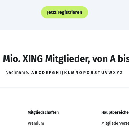
Jetzt registrieren
 Mio. XING Mitglieder, von A bi
Nachname:
A
B
C
D
E
F
G
H
I
J
K
L
M
N
O
P
Q
R
S
T
U
V
W
X
Y
Z
Mitgliedschaften
Hauptbereiche
Premium
Mitgliederverz