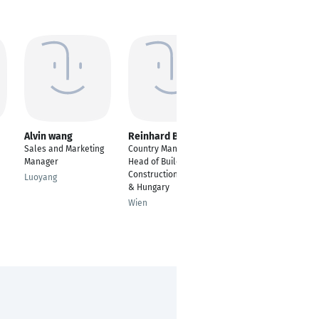
Alvin wang
Reinhard Bischof
Peter Lang
Sales and Marketing
Country Manager -
Grillmeister
Manager
Head of Building
Grillschule Blattner
Construction Austria
Luoyang
Pfaffhausen
& Hungary
Wien