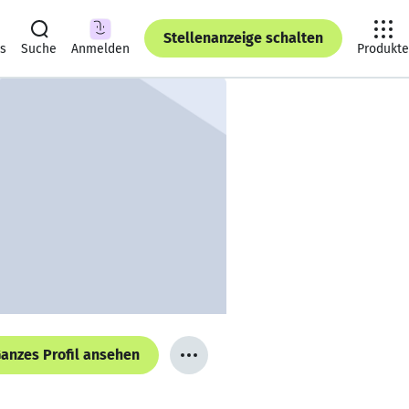
Stellenanzeige schalten
ts
Suche
Anmelden
Produkte
anzes Profil ansehen