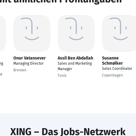
Onur Vatansever
Assil Ben Abdallah
Susanne
Schmølker
ng
Managing Director
Sales and Marketing
Sales Coordinator
Manager
Bremen
er
Copenhagen
Tunis
XING – Das Jobs-Netzwerk