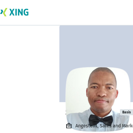
Sam Njengele
Basis
Angestellt, Sales and Mark