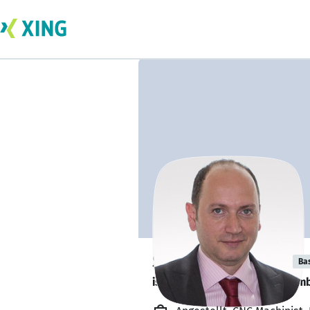
Saman Fadakar
Ba
is looking for a new team memb