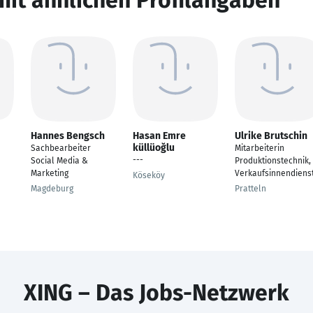
mit ähnlichen Profilangaben
Hannes Bengsch
Hasan Emre
Ulrike Brutschin
küllüoğlu
Sachbearbeiter
Mitarbeiterin
---
Social Media &
Produktionstechnik,
Marketing
Verkaufsinnendiens
Köseköy
Magdeburg
Pratteln
XING – Das Jobs-Netzwerk