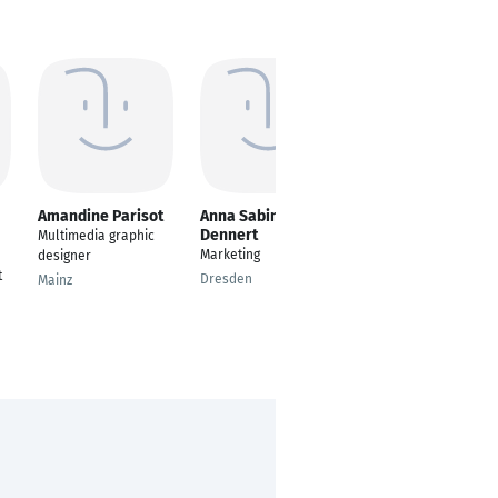
Amandine Parisot
Anna Sabine
Bolarinwa Balogun
Dennert
Multimedia graphic
---
Marketing
designer
Berlin
t
Dresden
Mainz