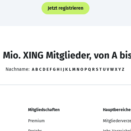
Jetzt registrieren
 Mio. XING Mitglieder, von A bi
Nachname:
A
B
C
D
E
F
G
H
I
J
K
L
M
N
O
P
Q
R
S
T
U
V
W
X
Y
Z
Mitgliedschaften
Hauptbereiche
Premium
Mitgliederverz