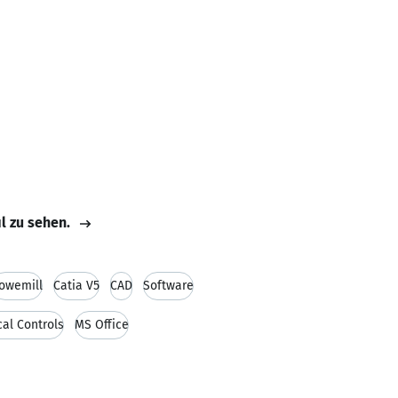
il zu sehen.
owemill
Catia V5
CAD
Software
al Controls
MS Office