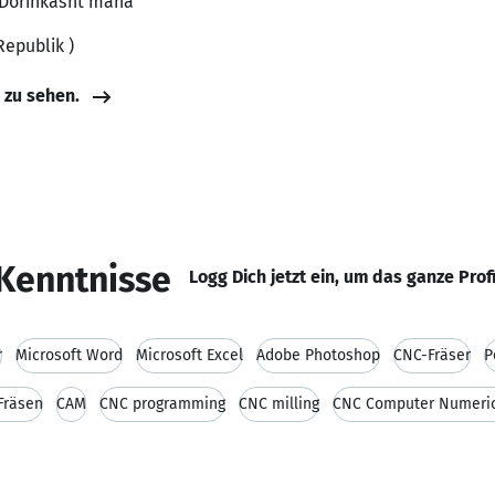
, Dorinkasht mana
Republik )
e zu sehen.
Kenntnisse
Logg Dich jetzt ein, um das ganze Prof
r
Microsoft Word
Microsoft Excel
Adobe Photoshop
CNC-Fräser
P
Fräsen
CAM
CNC programming
CNC milling
CNC Computer Numeric