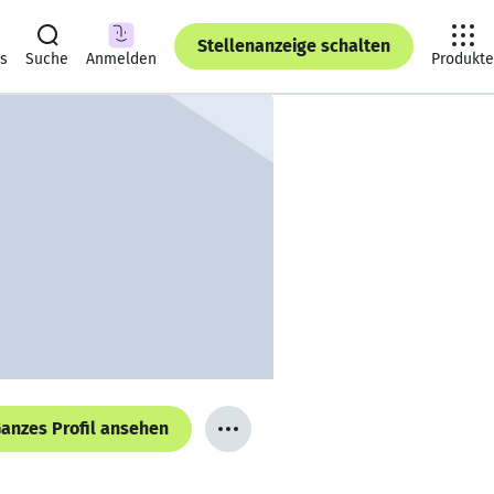
Stellenanzeige schalten
ts
Suche
Anmelden
Produkte
anzes Profil ansehen