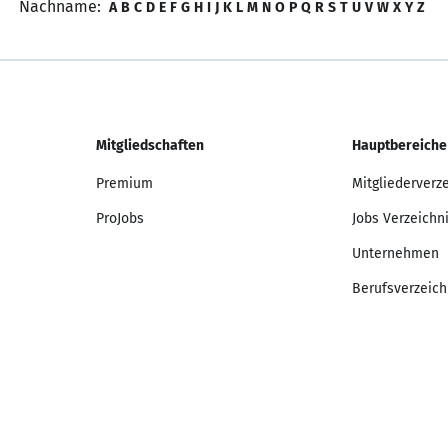
Nachname:
A
B
C
D
E
F
G
H
I
J
K
L
M
N
O
P
Q
R
S
T
U
V
W
X
Y
Z
Mitgliedschaften
Hauptbereiche
Premium
Mitgliederverz
ProJobs
Jobs Verzeichn
Unternehmen
Berufsverzeich