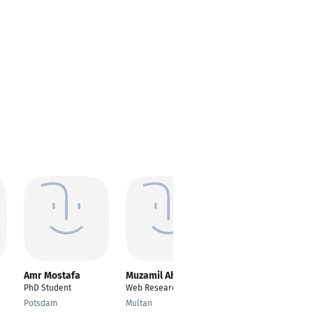
Amr Mostafa
Muzamil Ahmad
Neeraj Kumar
PhD Student
Web Researcher
Threat Researcher
(R&D)
Potsdam
Multan