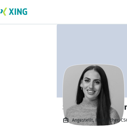
Samantha Dawso
Angestellt, Researcher, CS