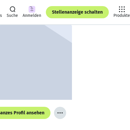
Stellenanzeige schalten
ts
Suche
Anmelden
Produkte
anzes Profil ansehen