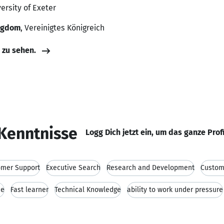
versity of Exeter
ingdom
, Vereinigtes Königreich
e zu sehen.
Kenntnisse
Logg Dich jetzt ein, um das ganze Prof
omer Support
Executive Search
Research and Development
Custom
ce
Fast learner
Technical Knowledge
ability to work under pressure