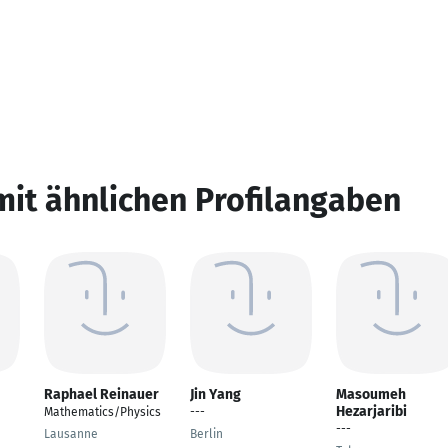
mit ähnlichen Profilangaben
Raphael Reinauer
Jin Yang
Masoumeh
Hezarjaribi
Mathematics/Physics
---
---
Lausanne
Berlin