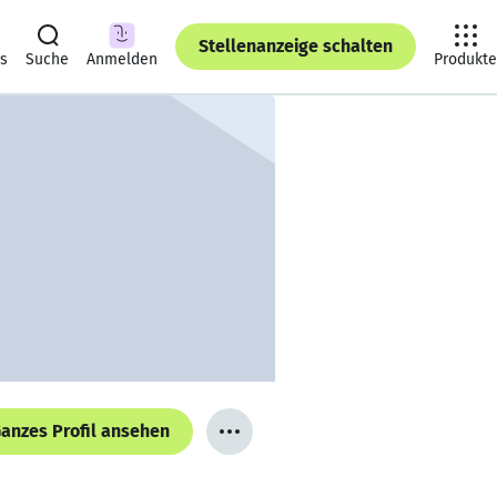
Stellenanzeige schalten
ts
Suche
Anmelden
Produkte
anzes Profil ansehen