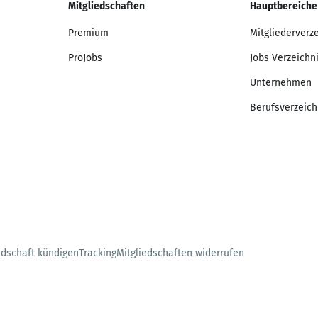
Mitgliedschaften
Hauptbereiche
Premium
Mitgliederverz
ProJobs
Jobs Verzeichn
Unternehmen
Berufsverzeich
edschaft kündigen
Tracking
Mitgliedschaften widerrufen