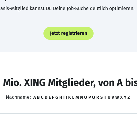
asis-Mitglied kannst Du Deine Job-Suche deutlich optimieren.
Jetzt registrieren
 Mio. XING Mitglieder, von A bi
Nachname:
A
B
C
D
E
F
G
H
I
J
K
L
M
N
O
P
Q
R
S
T
U
V
W
X
Y
Z