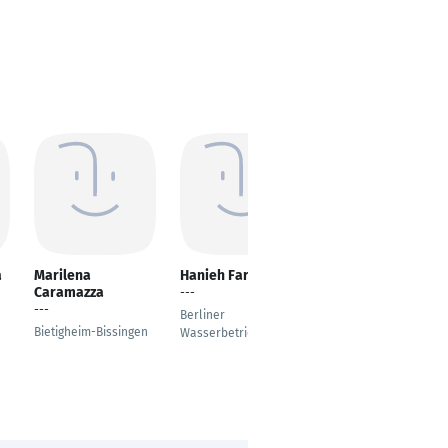
a
Marilena
Hanieh Farzaneh
Marina Markheim
Caramazza
---
Postdoctoral
---
Researcher
Berliner
Bietigheim-Bissingen
Wasserbetrieb
Regensburg