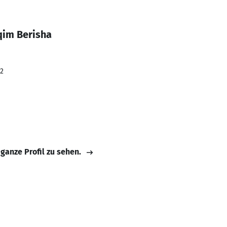
qim Berisha
22
 ganze Profil zu sehen.