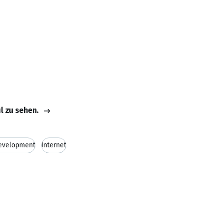
il zu sehen.
evelopment
Internet