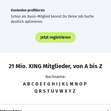
Kostenlos profitieren
Schon als Basis-Mitglied kannst Du Deine Job-Suche
deutlich optimieren.
Jetzt registrieren
21 Mio. XING Mitglieder, von A bis Z
Nachname:
A
B
C
D
E
F
G
H
I
J
K
L
M
N
O
P
Q
R
S
T
U
V
W
X
Y
Z