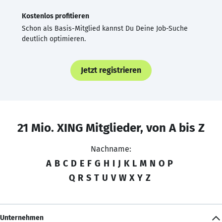
Kostenlos profitieren
Schon als Basis-Mitglied kannst Du Deine Job-Suche
deutlich optimieren.
Jetzt registrieren
21 Mio. XING Mitglieder, von A bis Z
Nachname:
A
B
C
D
E
F
G
H
I
J
K
L
M
N
O
P
Q
R
S
T
U
V
W
X
Y
Z
Unternehmen