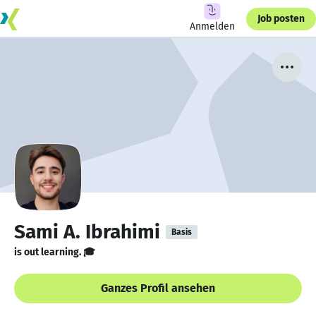
Job posten
Anmelden
Sami A. Ibrahimi
Basis
is out learning. 🎓
Ganzes Profil ansehen