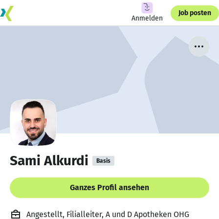
Job posten
Anmelden
Sami Alkurdi
Basis
Ganzes Profil ansehen
Angestellt, Filialleiter, A und D Apotheken OHG