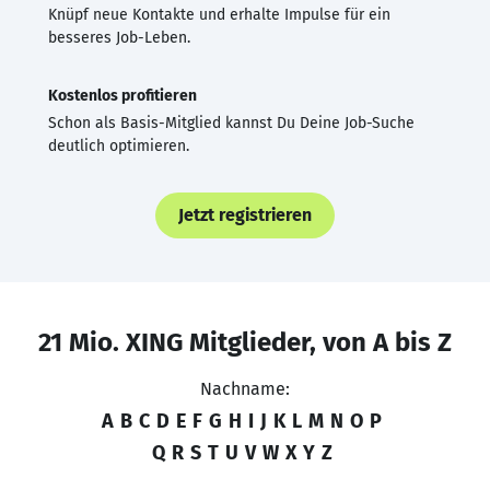
Knüpf neue Kontakte und erhalte Impulse für ein
besseres Job-Leben.
Kostenlos profitieren
Schon als Basis-Mitglied kannst Du Deine Job-Suche
deutlich optimieren.
Jetzt registrieren
21 Mio. XING Mitglieder, von A bis Z
Nachname:
A
B
C
D
E
F
G
H
I
J
K
L
M
N
O
P
Q
R
S
T
U
V
W
X
Y
Z