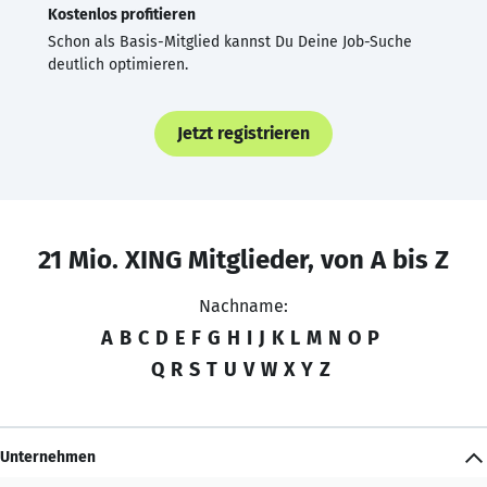
Kostenlos profitieren
Schon als Basis-Mitglied kannst Du Deine Job-Suche
deutlich optimieren.
Jetzt registrieren
21 Mio. XING Mitglieder, von A bis Z
Nachname:
A
B
C
D
E
F
G
H
I
J
K
L
M
N
O
P
Q
R
S
T
U
V
W
X
Y
Z
Unternehmen