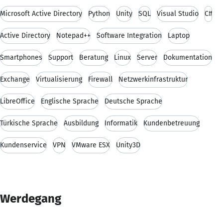
Microsoft Active Directory
Python
Unity
SQL
Visual Studio
C#
Active Directory
Notepad++
Software Integration
Laptop
Smartphones
Support
Beratung
Linux
Server
Dokumentation
Exchange
Virtualisierung
Firewall
Netzwerkinfrastruktur
LibreOffice
Englische Sprache
Deutsche Sprache
Türkische Sprache
Ausbildung
Informatik
Kundenbetreuung
Kundenservice
VPN
VMware ESX
Unity3D
Werdegang