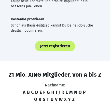
Knüpf neue Kontakte und erhalte Impulse für ein
besseres Job-Leben.
Kostenlos profitieren
Schon als Basis-Mitglied kannst Du Deine Job-Suche
deutlich optimieren.
Jetzt registrieren
21 Mio. XING Mitglieder, von A bis Z
Nachname:
A
B
C
D
E
F
G
H
I
J
K
L
M
N
O
P
Q
R
S
T
U
V
W
X
Y
Z