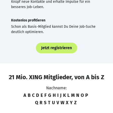
Knüpf neue Kontakte und erhalte Impulse für ein
besseres Job-Leben.
Kostenlos profitieren
Schon als Basis-Mitglied kannst Du Deine Job-Suche
deutlich optimieren.
Jetzt registrieren
21 Mio. XING Mitglieder, von A bis Z
Nachname:
A
B
C
D
E
F
G
H
I
J
K
L
M
N
O
P
Q
R
S
T
U
V
W
X
Y
Z