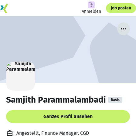
Job posten
Anmelden
Samjith Parammalambadi
Basis
Ganzes Profil ansehen
Angestellt, Finance Manager, CGD