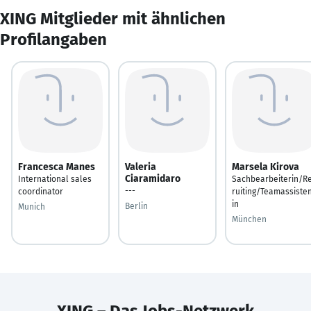
XING Mitglieder mit ähnlichen
Profilangaben
Francesca Manes
Valeria
Marsela Kirova
Ciaramidaro
International sales
Sachbearbeiterin/R
---
coordinator
ruiting/Teamassiste
in
Berlin
Munich
München
XING – Das Jobs-Netzwerk