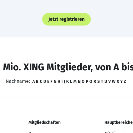
Jetzt registrieren
 Mio. XING Mitglieder, von A bi
Nachname:
A
B
C
D
E
F
G
H
I
J
K
L
M
N
O
P
Q
R
S
T
U
V
W
X
Y
Z
Mitgliedschaften
Hauptbereiche