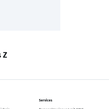
s Z
Services