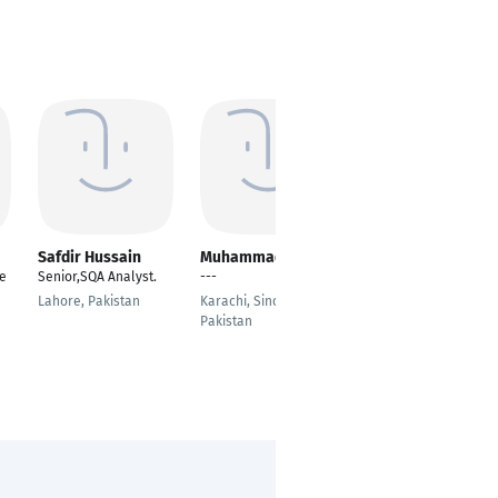
Safdir Hussain
Muhammad Uzair
Sven Serr
ce
Senior,SQA Analyst.
---
Customer Data
Analyst at Sales
Lahore, Pakistan
Karachi, Sindh,
Department
Pakistan
München