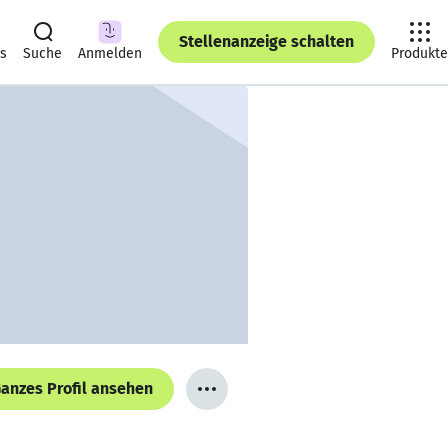
Stellenanzeige schalten
ts
Suche
Anmelden
Produkte
anzes Profil ansehen