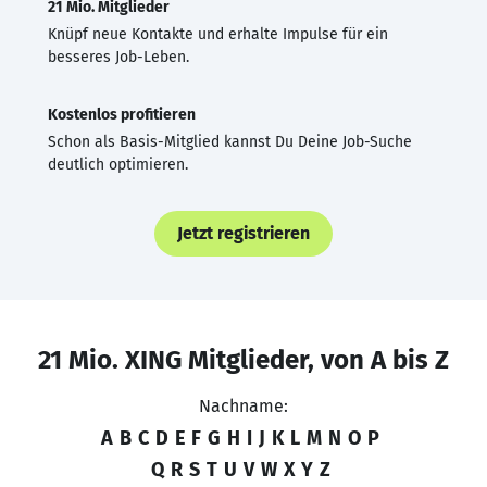
21 Mio. Mitglieder
Knüpf neue Kontakte und erhalte Impulse für ein
besseres Job-Leben.
Kostenlos profitieren
Schon als Basis-Mitglied kannst Du Deine Job-Suche
deutlich optimieren.
Jetzt registrieren
21 Mio. XING Mitglieder, von A bis Z
Nachname:
A
B
C
D
E
F
G
H
I
J
K
L
M
N
O
P
Q
R
S
T
U
V
W
X
Y
Z