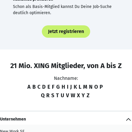
Schon als Basis-Mitglied kannst Du Deine Job-Suche
deutlich optimieren.
Jetzt registrieren
21 Mio. XING Mitglieder, von A bis Z
Nachname:
A
B
C
D
E
F
G
H
I
J
K
L
M
N
O
P
Q
R
S
T
U
V
W
X
Y
Z
Unternehmen
New Work SE