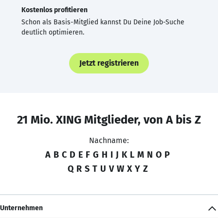
Kostenlos profitieren
Schon als Basis-Mitglied kannst Du Deine Job-Suche
deutlich optimieren.
Jetzt registrieren
21 Mio. XING Mitglieder, von A bis Z
Nachname:
A
B
C
D
E
F
G
H
I
J
K
L
M
N
O
P
Q
R
S
T
U
V
W
X
Y
Z
Unternehmen