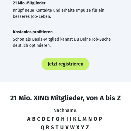
21 Mio. Mitglieder
Knüpf neue Kontakte und erhalte Impulse für ein
besseres Job-Leben.
Kostenlos profitieren
Schon als Basis-Mitglied kannst Du Deine Job-Suche
deutlich optimieren.
Jetzt registrieren
21 Mio. XING Mitglieder, von A bis Z
Nachname:
A
B
C
D
E
F
G
H
I
J
K
L
M
N
O
P
Q
R
S
T
U
V
W
X
Y
Z