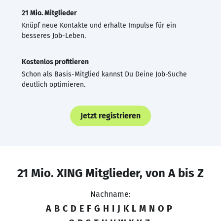
21 Mio. Mitglieder
Knüpf neue Kontakte und erhalte Impulse für ein
besseres Job-Leben.
Kostenlos profitieren
Schon als Basis-Mitglied kannst Du Deine Job-Suche
deutlich optimieren.
Jetzt registrieren
21 Mio. XING Mitglieder, von A bis Z
Nachname:
A
B
C
D
E
F
G
H
I
J
K
L
M
N
O
P