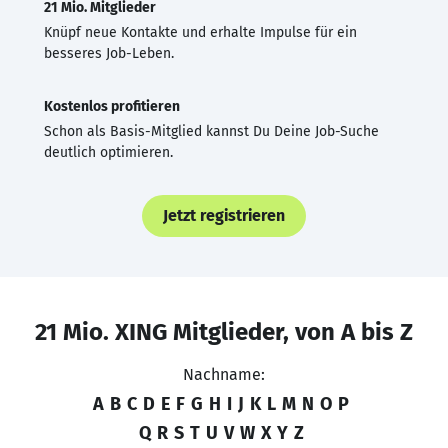
21 Mio. Mitglieder
Knüpf neue Kontakte und erhalte Impulse für ein
besseres Job-Leben.
Kostenlos profitieren
Schon als Basis-Mitglied kannst Du Deine Job-Suche
deutlich optimieren.
Jetzt registrieren
21 Mio. XING Mitglieder, von A bis Z
Nachname:
A
B
C
D
E
F
G
H
I
J
K
L
M
N
O
P
Q
R
S
T
U
V
W
X
Y
Z